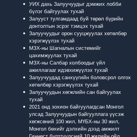
УИХ дахь Залуучуудыг дэмжих лобби
бүлэг байгуулах тухай
Залууст тулгамдаад буй төрөл бүрийн
донтолтын эсрэг тэмцэх тухай
Залуучуудыг орон сууцжуулах хөтөлбөр
хэрэгжүүлэх тухай
МЗХ-ны Шагналын системийг
цахимжуулах тухай
МЗХ-ны Салбар холбоодыг үйл
ажиллагааг идэвхижүүлэх тухай
Залуучуудад санхүүгийн боловсрол олгох
хөтөлбөр хэрэгжүүлэх тухай
Залуучуудын хөгжлийн сан байгуулах
тухай
2021 онд зохион байгуулагдсан Монгол
улсад Залуучуудын байгууллага үүсэж
хөгжсөний 100 жил, МҮБХ-ны 30 жил,
Монгол бөхийг дэлхийн дээд амжилт
Гиннест бүртгүүлсний 10 жилийн ойд