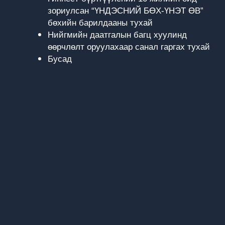
зориулсан “ҮНДЭСНИЙ БӨХ-ҮНЭТ ӨВ”
бөхийн барилдааны тухай
Нийгмийн даатгалын багц хуулинд
өөрчлөлт оруулахаар санал гаргах тухай
Бусад