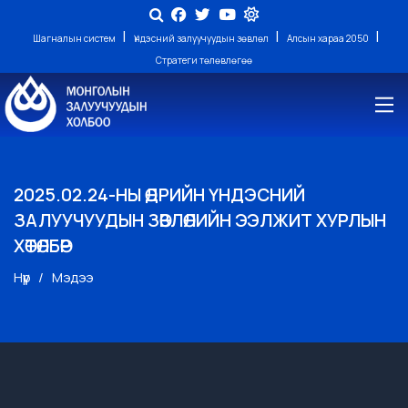
|
|
|
Шагналын систем
Үндэсний залуучуудын зөвлөл
Алсын хараа 2050
Стратеги төлөвлөгөө
2025.02.24-НЫ ӨДРИЙН ҮНДЭСНИЙ
ЗАЛУУЧУУДЫН ЗӨВЛӨЛИЙН ЭЭЛЖИТ ХУРЛЫН
ХӨТӨЛБӨР
Нүүр
Мэдээ