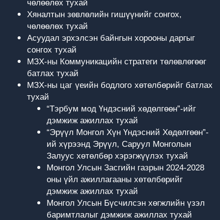
чөлөөлөх тухай
Хяналтын зөвлөлийн гишүүнийг сонгох,
чөлөөлөх тухай
Асуудал эрхэлсэн байнгын хорооны даргыг
сонгох тухай
МЗХ-ны Коммуникацийн стратеги төлөвлөгөөг
батлах тухай
МЗХ-ны цаг үеийн бодлого хөтөлбөрийг батлах
тухай
“Тэрбум мод Үндэсний хөдөлгөөн”-ийг
дэмжиж ажиллах тухай
“Эрүүл Монгол Хүн Үндэсний Хөдөлгөөн”-
ий хүрээнд Эрүүл, Саруул Монголын
Залуус хөтөлбөр хэрэгжүүлэх тухай
Монгол Улсын Засгийн газрын 2024-2028
оны үйл ажиллагааны хөтөлбөрийг
дэмжиж ажиллах тухай
Монгол Улсын Бүсчилсэн хөгжлийн үзэл
баримтлалыг дэмжиж ажиллах тухай