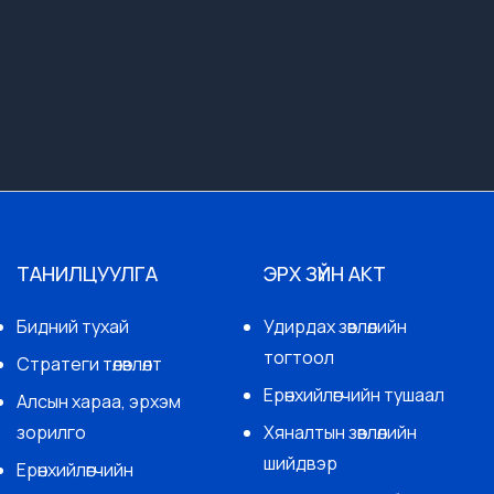
ТАНИЛЦУУЛГА
ЭРХ ЗҮЙН АКТ
Бидний тухай
Удирдах зөвлөлийн
тогтоол
Стратеги төлөвлөлт
Ерөнхийлөгчийн тушаал
Алсын хараа, эрхэм
зорилго
Хяналтын зөвлөлийн
шийдвэр
Ерөнхийлөгчийн