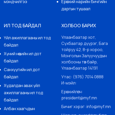
мэндчилгээ
Ерөнхий нарийн бичгийн
даргын тушаал
ИЛ ТОД БАЙДАЛ
ХОЛБОО БАРИХ
Улаанбаатар хот,
Үйл ажиллагааны ил тод
Сүхбаатар дүүрэг, Бага
байдал
тойруу 42, 8-р хороо,
Хүний нөөцийн ил дот
Монголын Залуучуудын
байдал
холбооны төв байр,
Улаанбаатар 14191
Санхүүгийн ил дот
байдал
Утас: (976) 7014 0888
И-мэйл:
Худалдан авах үйл
Ерөнхийлөгч:
ажиллагааны ил тод
president@myf.mn
байдал
Бичиг хэрэг: info@myf.mn
Албан хаагчдын