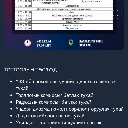
ТОГТООЛЫН ТӨСЛҮҮД:
ҮЗЗ-ийн нөхөн сонгуулийн дүнг батламжлах
тухай
Тооллогын комиссыг батлах тухай
Редакцын комиссыг батлах тухай
Үндсэн дүрэмд нэмэлт өөрчлөлт оруулах тухай
Дэд ерөнхийлөгч сонгох тухай
Удирдах зөвлөлийн гишүүнийг сонгох,