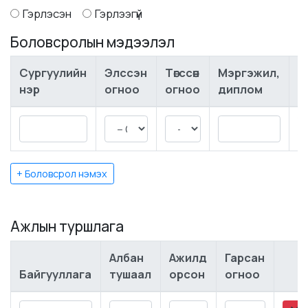
Гэрлэсэн
Гэрлээгүй
Боловсролын мэдээлэл
Сургуулийн
Элссэн
Төгссөн
Мэргэжил,
нэр
огноо
огноо
диплом
+ Боловсрол нэмэх
Ажлын туршлага
Албан
Ажилд
Гарсан
Байгууллага
тушаал
орсон
огноо