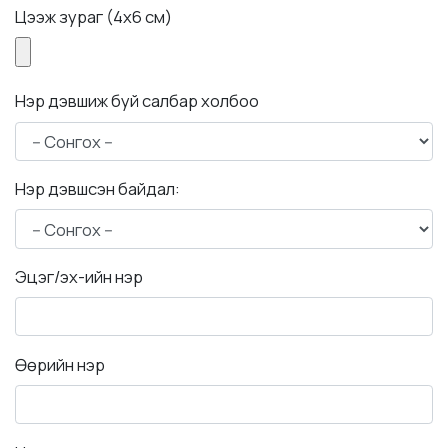
Цээж зураг (4x6 см)
Нэр дэвшиж буй салбар холбоо
Нэр дэвшсэн байдал:
Эцэг/эх-ийн нэр
Өөрийн нэр