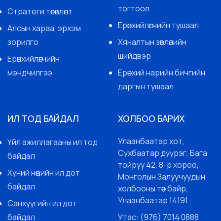
тогтоол
Стратеги төлөвлөлт
Ерөнхийлөгчийн тушаал
Алсын хараа, эрхэм
зорилго
Хяналтын зөвлөлийн
шийдвэр
Ерөнхийлөгчийн
мэндчилгээ
Ерөнхий нарийн бичгийн
даргын тушаал
ИЛ ТОД БАЙДАЛ
ХОЛБОО БАРИХ
Улаанбаатар хот,
Үйл ажиллагааны ил тод
Сүхбаатар дүүрэг, Бага
байдал
тойруу 42, 8-р хороо,
Хүний нөөцийн ил дот
Монголын Залуучуудын
байдал
холбооны төв байр,
Улаанбаатар 14191
Санхүүгийн ил дот
байдал
Утас: (976) 7014 0888