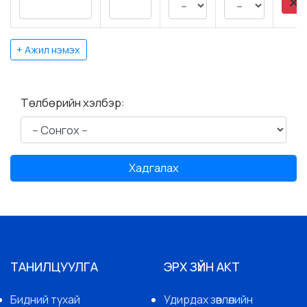
+ Ажил нэмэх
Төлбөрийн хэлбэр:
Хадгалах
ТАНИЛЦУУЛГА
ЭРХ ЗҮЙН АКТ
Бидний тухай
Удирдах зөвлөлийн