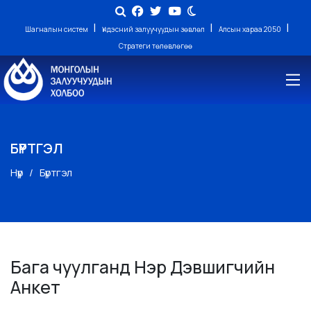
|
|
|
Шагналын систем
Үндэсний залуучуудын зөвлөл
Алсын хараа 2050
Стратеги төлөвлөгөө
БҮРТГЭЛ
Нүүр
Бүртгэл
Бага чуулганд Нэр Дэвшигчийн
Анкет