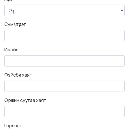
Сум/дүүрэг
Имэйл
Фэйсбүүк хаяг
Оршин суугаа хаяг
Гэрлэлт