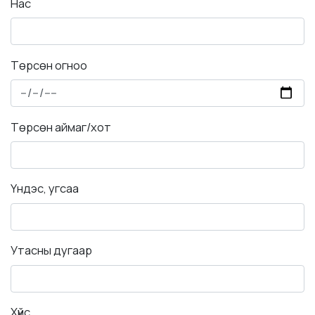
Нас
Төрсөн огноо
Төрсөн аймаг/хот
Үндэс, угсаа
Утасны дугаар
Хүйс