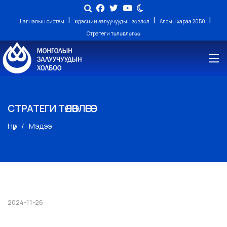
|
|
|
Шагналын систем
Үндэсний залуучуудын зөвлөл
Алсын хараа 2050
Стратеги төлөвлөгөө
СТРАТЕГИ ТӨЛӨВЛӨГӨӨ
Нүүр
Мэдээ
2024-11-26