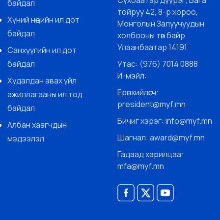
байдал
тойруу 42, 8-р хороо,
Хүний нөөцийн ил дот
Монголын Залуучуудын
байдал
холбооны төв байр,
Улаанбаатар 14191
Санхүүгийн ил дот
байдал
Утас: (976) 7014 0888
И-мэйл:
Худалдан авах үйл
Ерөнхийлөгч:
ажиллагааны ил тод
president@myf.mn
байдал
Бичиг хэрэг: info@myf.mn
Албан хаагчдын
Шагнал: award@myf.mn
мэдээлэл
Гадаад харилцаа:
mfa@myf.mn