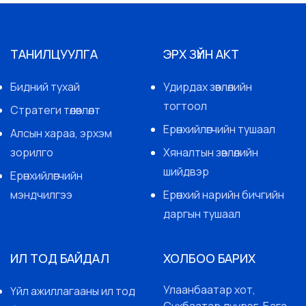
ТАНИЛЦУУЛГА
ЭРХ ЗҮЙН АКТ
Бидний тухай
Удирдах зөвлөлийн
тогтоол
Стратеги төлөвлөлт
Ерөнхийлөгчийн тушаал
Алсын хараа, эрхэм
зорилго
Хяналтын зөвлөлийн
шийдвэр
Ерөнхийлөгчийн
мэндчилгээ
Ерөнхий нарийн бичгийн
даргын тушаал
ИЛ ТОД БАЙДАЛ
ХОЛБОО БАРИХ
Улаанбаатар хот,
Үйл ажиллагааны ил тод
Сүхбаатар дүүрэг, Бага