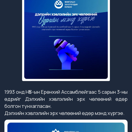
1993 онд НҮБ-ын Ерөнхий Ассамблейгаас 5 сарын 3-ны
өдрийг Дэлхийн хэвлэлийн эрх чөлөөний өдөр
болгон тунхагласан.
Дэлхийн хэвлэлийн эрх чөлөөний өдөр мэнд хүргэе.