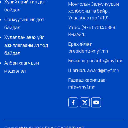
Хүний нөөцийн ил дот
Монголын Залуучуудын
байдал
холбооны төв байр,
Улаанбаатар 14191
Санхүүгийн ил дот
байдал
Утас: (976) 7014 0888
И-мэйл:
Худалдан авах үйл
Ерөнхийлөгч:
ажиллагааны ил тод
president@myf.mn
байдал
Бичиг хэрэг: info@myf.mn
Албан хаагчдын
Шагнал: award@myf.mn
мэдээлэл
Гадаад харилцаа:
mfa@myf.mn