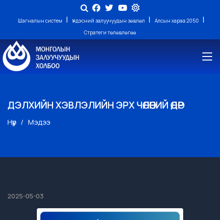
|
|
|
Шагналын систем
Үндэсний залуучуудын зөвлөл
Алсын хараа 2050
Стратеги төлөвлөгөө
ДЭЛХИЙН ХЭВЛЭЛИЙН ЭРХ ЧӨЛӨӨНИЙ ӨДӨР
Нүүр
Мэдээ
2025-05-03