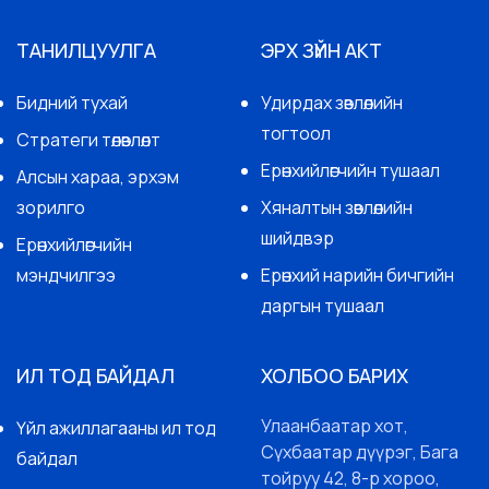
ТАНИЛЦУУЛГА
ЭРХ ЗҮЙН АКТ
Бидний тухай
Удирдах зөвлөлийн
тогтоол
Стратеги төлөвлөлт
Ерөнхийлөгчийн тушаал
Алсын хараа, эрхэм
зорилго
Хяналтын зөвлөлийн
шийдвэр
Ерөнхийлөгчийн
мэндчилгээ
Ерөнхий нарийн бичгийн
даргын тушаал
ИЛ ТОД БАЙДАЛ
ХОЛБОО БАРИХ
Улаанбаатар хот,
Үйл ажиллагааны ил тод
Сүхбаатар дүүрэг, Бага
байдал
тойруу 42, 8-р хороо,