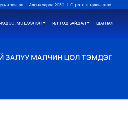
|
|
уудын зөвлөл
Алсын хараа 2050
Стратеги төлөвлөгөө
МЭДЭЭ, МЭДЭЭЛЭЛ
ИЛ ТОД БАЙДАЛ
ШАГНАЛ
ИЙ ЗАЛУУ МАЛЧИН ЦОЛ ТЭМДЭГ