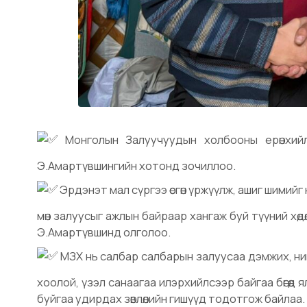
Монголын Залуучуудын холбооны ерөнхийл
Э.Амартүвшингийн хотонд зочиллоо.
Эрдэнэт мал сүргээ өсгөн үржүүлж, ашиг шимийг
мөн залуусыг ажлын байраар хангаж буй түүний хө
Э.Амартүвшинд олголоо.
МЗХ нь салбар салбарын залуусаа дэмжих, ний
хоолой, үзэл санаагаа илэрхийлсээр байгаа бөгөөд
буйгаа удирдах зөвлөлийн гишүүд тодотгож байлаа.