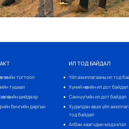
 АКТ
ИЛ ТОД БАЙДАЛ
өвлөлийн тогтоол
Үйл ажиллагааны ил тод ба
гчийн тушаал
Хүний нөөцийн ил дот байдал
зөвлөлийн шийдвэр
Санхүүгийн ил дот байдал
арийн бичгийн даргын
Худалдан авах үйл ажиллаг
тод байдал
Албан хаагчдын мэдээлэл