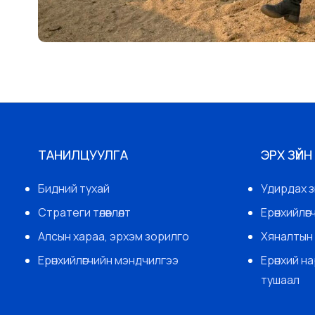
ТАНИЛЦУУЛГА
ЭРХ ЗҮЙН
Бидний тухай
Удирдах з
Стратеги төлөвлөлт
Ерөнхийлө
Алсын хараа, эрхэм зорилго
Хяналтын 
Ерөнхийлөгчийн мэндчилгээ
Ерөнхий н
тушаал