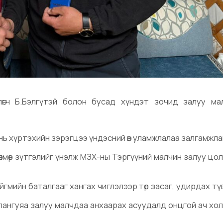
өгч Б.Бэлгүтэй болон бусад хүндэт зочид залуу ма
 нь хүртэхийн зэрэгцээ үндэсний өв уламжлалаа залгамжла
дөлмөр зүтгэлийг үнэлж МЗХ-ны Тэргүүний малчин залуу цо
гмийн баталгааг хангах чиглэлээр төр засаг, удирдах т
 ялангуяа залуу малчдаа анхаарах асуудалд онцгой ач хол