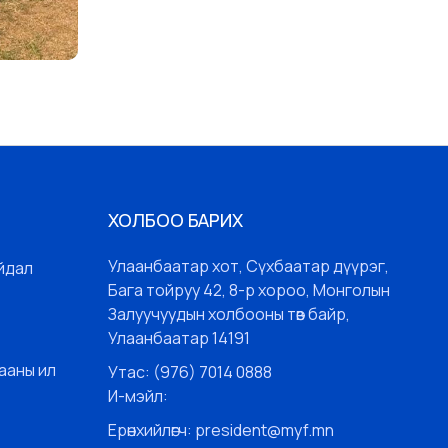
ХОЛБОО БАРИХ
Улаанбаатар хот, Сүхбаатар дүүрэг,
йдал
Бага тойруу 42, 8-р хороо, Монголын
Залуучуудын холбооны төв байр,
Улаанбаатар 14191
ааны ил
Утас: (976) 7014 0888
И-мэйл:
Ерөнхийлөгч: president@myf.mn