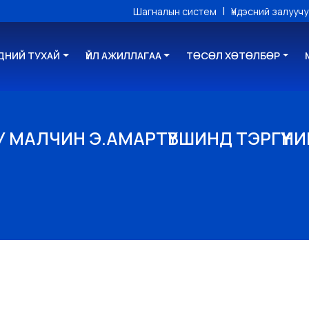
|
Шагналын систем
Үндэсний залууч
ДНИЙ ТУХАЙ
ҮЙЛ АЖИЛЛАГАА
ТӨСӨЛ ХӨТӨЛБӨР
У МАЛЧИН Э.АМАРТҮВШИНД ТЭРГҮҮН