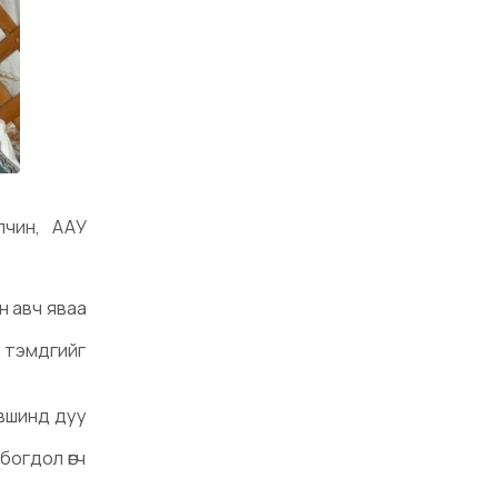
лчин, ААУ
н авч яваа
л тэмдгийг
үвшинд дуу
богдол өгч