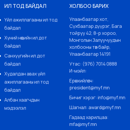
ИЛ ТОД БАЙДАЛ
ХОЛБОО БАРИХ
Улаанбаатар хот,
Үйл ажиллагааны ил тод
Сүхбаатар дүүрэг, Бага
байдал
тойруу 42, 8-р хороо,
Хүний нөөцийн ил дот
Монголын Залуучуудын
байдал
холбооны төв байр,
Улаанбаатар 14191
Санхүүгийн ил дот
байдал
Утас: (976) 7014 0888
И-мэйл:
Худалдан авах үйл
Ерөнхийлөгч:
ажиллагааны ил тод
president@myf.mn
байдал
Бичиг хэрэг: info@myf.mn
Албан хаагчдын
Шагнал: award@myf.mn
мэдээлэл
Гадаад харилцаа:
mfa@myf.mn