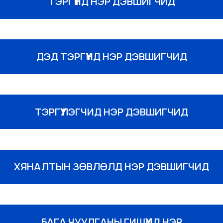
ТЭРГҮҮНД НЭР ДЭВШИГЧИД
ДЭД ТЭРГҮҮНД НЭР ДЭВШИГЧИД
ТЭРГҮҮЛЭГЧИД НЭР ДЭВШИГЧИД
ХЯНАЛТЫН ЗӨВЛӨЛД НЭР ДЭВШИГЧИД
БАГА ЧУУЛГАНЫ ГИШҮҮНД НЭР