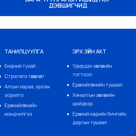
ДЭВШИГЧИД
ТАНИЛЦУУЛГА
ЭРХ ЗҮЙН АКТ
Бидний тухай
Удирдах зөвлөлийн
тогтоол
Стратеги төлөвлөлт
Ерөнхийлөгчийн тушаал
Алсын хараа, эрхэм
зорилго
Хяналтын зөвлөлийн
шийдвэр
Ерөнхийлөгчийн
мэндчилгээ
Ерөнхий нарийн бичгийн
даргын тушаал