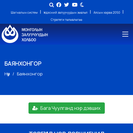
|
|
|
Шагналын систем
Үндэсний залуучуудын зөвлөл
Алсын хараа 2050
Стратеги төлөвлөгөө
БАЯНХОНГОР
Нүүр
Баянхонгор
Бага Чуулганд нэр дэвших