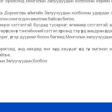
ог орхисонд Монголын Залуудуудын холбооны нэрийн ө
хь Дорноговь аймгийн Залуучуудын холбооны удирдах 
олон сонгогдон ажиллаж байсан билээ.
 эерэг сэтгэлтэй, бусдад тусархаг, өгөөмөр сэтгэлтэй, 
рүүлсэн үе тэнгийнхний сэтгэл зүрхэнд тэр үүрд амьдран үлд
ориг, үлгэр дууриал болох бөгөөд Монголын залуучууды
л төрөгсөд, анд нөхдөд энэ хүнд хэцүү цаг үед гүн эмгэнэл 
ийлье.
ын Залуучуудын Холбоо