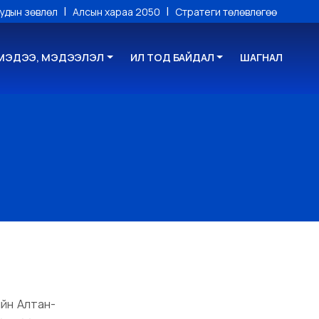
|
|
уудын зөвлөл
Алсын хараа 2050
Стратеги төлөвлөгөө
МЭДЭЭ, МЭДЭЭЛЭЛ
ИЛ ТОД БАЙДАЛ
ШАГНАЛ
йн Алтан-