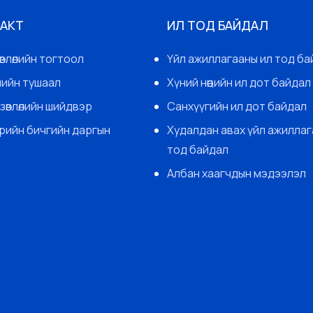
 АКТ
ИЛ ТОД БАЙДАЛ
өвлөлийн тогтоол
Үйл ажиллагааны ил тод ба
гчийн тушаал
Хүний нөөцийн ил дот байдал
зөвлөлийн шийдвэр
Санхүүгийн ил дот байдал
арийн бичгийн даргын
Худалдан авах үйл ажиллаг
тод байдал
Албан хаагчдын мэдээлэл