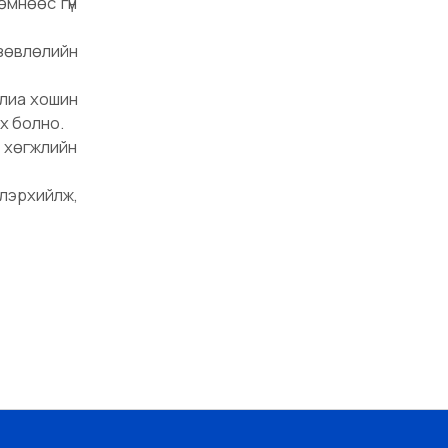
мнөөс гүн
зөвлөлийн
алиа хошин
эх болно.
н хөгжлийн
илэрхийлж,