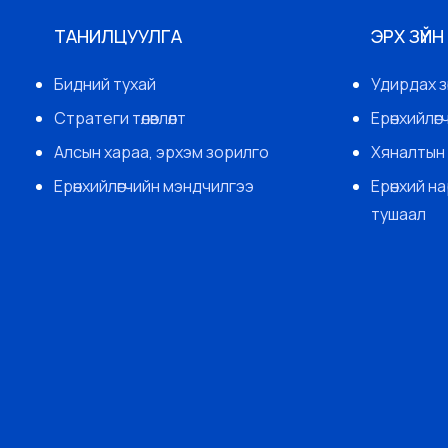
ТАНИЛЦУУЛГА
ЭРХ ЗҮЙН
Бидний тухай
Удирдах з
Стратеги төлөвлөлт
Ерөнхийлө
Алсын хараа, эрхэм зорилго
Хяналтын 
Ерөнхийлөгчийн мэндчилгээ
Ерөнхий н
тушаал