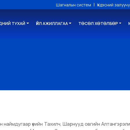
|
Шагналын систем
Үндэсний залууч
ДНИЙ ТУХАЙ
ҮЙЛ АЖИЛЛАГАА
ТӨСӨЛ ХӨТӨЛБӨР
 наймдугаар үеийн Тахилч, Шарнууд овгийн Алтангэрэли