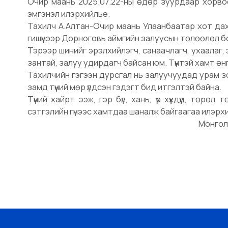
Очир маань 2025.07.22-ны өдөр зуурдаар хорво
эмгэнэл илэрхийлье.
Тахилч А.Алтан-Очир маань Улаанбаатар хот да
гишүүнээр Дорноговь аймгийн залуусын төлөөлөл б
Тэрээр шинийг эрэлхийлэгч, санаачлагч, ухаалаг,
зантай, залуу удирдагч байсан юм. Түүнтэй хамт өнгө
Тахилчийн гэгээн дурсгал нь залуучуудад урам з
замд түүний мөр үлдсэн гэдэгт бид итгэлтэй байна.
Түүний хайрт ээж, гэр бүл, хань, үр хүүхдүүд, төрө
сэтгэлийн гүнээс хамтдаа шаналж байгаагаа илэрх
Монгол