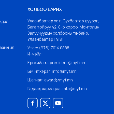
ХОЛБОО БАРИХ
Улаанбаатар хот, Сүхбаатар дүүрэг,
йдал
Бага тойруу 42, 8-р хороо, Монголын
Залуучуудын холбооны төв байр,
Улаанбаатар 14191
ааны ил
Утас: (976) 7014 0888
И-мэйл:
Ерөнхийлөгч: president@myf.mn
Бичиг хэрэг: info@myf.mn
Шагнал: award@myf.mn
Гадаад харилцаа: mfa@myf.mn