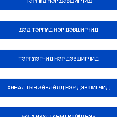
ТЭРГҮҮНД НЭР ДЭВШИГЧИД
ДЭД ТЭРГҮҮНД НЭР ДЭВШИГЧИД
ТЭРГҮҮЛЭГЧИД НЭР ДЭВШИГЧИД
ХЯНАЛТЫН ЗӨВЛӨЛД НЭР ДЭВШИГЧИД
БАГА ЧУУЛГАНЫ ГИШҮҮНД НЭР