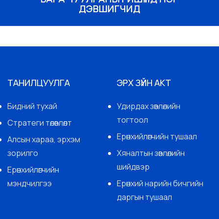
ДЭВШИГЧИД
ТАНИЛЦУУЛГА
ЭРХ ЗҮЙН АКТ
Бидний тухай
Удирдах зөвлөлийн
тогтоол
Стратеги төлөвлөлт
Ерөнхийлөгчийн тушаал
Алсын хараа, эрхэм
зорилго
Хяналтын зөвлөлийн
шийдвэр
Ерөнхийлөгчийн
мэндчилгээ
Ерөнхий нарийн бичгийн
даргын тушаал