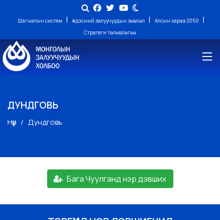
|
|
|
Шагналын систем
Үндэсний залуучуудын зөвлөл
Алсын хараа 2050
Стратеги төлөвлөгөө
ДУНДГОВЬ
Нүүр
Дундговь
Бага Чуулганд нэр дэвших