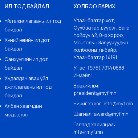
ИЛ ТОД БАЙДАЛ
ХОЛБОО БАРИХ
Улаанбаатар хот,
Үйл ажиллагааны ил тод
Сүхбаатар дүүрэг, Бага
байдал
тойруу 42, 8-р хороо,
Хүний нөөцийн ил дот
Монголын Залуучуудын
байдал
холбооны төв байр,
Улаанбаатар 14191
Санхүүгийн ил дот
байдал
Утас: (976) 7014 0888
И-мэйл:
Худалдан авах үйл
Ерөнхийлөгч:
ажиллагааны ил тод
president@myf.mn
байдал
Бичиг хэрэг: info@myf.mn
Албан хаагчдын
Шагнал: award@myf.mn
мэдээлэл
Гадаад харилцаа:
mfa@myf.mn