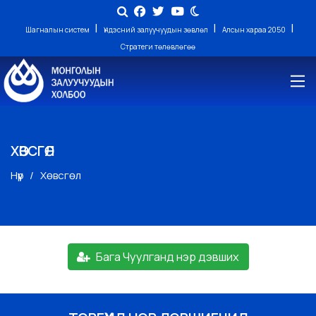
|
|
|
Шагналын систем
Үндэсний залуучуудын зөвлөл
Алсын хараа 2050
Стратеги төлөвлөгөө
ХӨВСГӨЛ
Нүүр
Хөвсгөл
Бага Чуулганд нэр дэвших