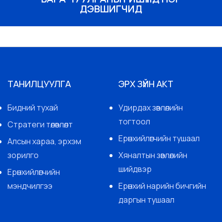
ДЭВШИГЧИД
ТАНИЛЦУУЛГА
ЭРХ ЗҮЙН АКТ
Бидний тухай
Удирдах зөвлөлийн
тогтоол
Стратеги төлөвлөлт
Ерөнхийлөгчийн тушаал
Алсын хараа, эрхэм
зорилго
Хяналтын зөвлөлийн
шийдвэр
Ерөнхийлөгчийн
мэндчилгээ
Ерөнхий нарийн бичгийн
даргын тушаал