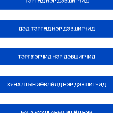
ТЭРГҮҮНД НЭР ДЭВШИГЧИД
ДЭД ТЭРГҮҮНД НЭР ДЭВШИГЧИД
ТЭРГҮҮЛЭГЧИД НЭР ДЭВШИГЧИД
ХЯНАЛТЫН ЗӨВЛӨЛД НЭР ДЭВШИГЧИД
БАГА ЧУУЛГАНЫ ГИШҮҮНД НЭР