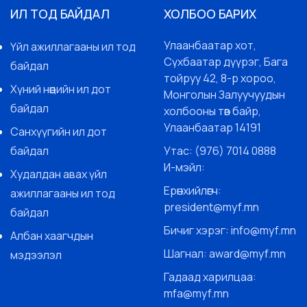
ИЛ ТОД БАЙДАЛ
ХОЛБОО БАРИХ
Улаанбаатар хот,
Үйл ажиллагааны ил тод
Сүхбаатар дүүрэг, Бага
байдал
тойруу 42, 8-р хороо,
Хүний нөөцийн ил дот
Монголын Залуучуудын
байдал
холбооны төв байр,
Улаанбаатар 14191
Санхүүгийн ил дот
байдал
Утас: (976) 7014 0888
И-мэйл:
Худалдан авах үйл
Ерөнхийлөгч:
ажиллагааны ил тод
president@myf.mn
байдал
Бичиг хэрэг: info@myf.mn
Албан хаагчдын
Шагнал: award@myf.mn
мэдээлэл
Гадаад харилцаа:
mfa@myf.mn