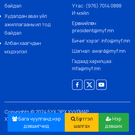
байдал
Утас: (976) 7014 0888
И-мэйл:
Худалдан авах үйл
Ерөнхийлөгч:
ажиллагааны ил тод
president@myf.mn
байдал
Бичиг хэрэг: info@myf.mn
Албан хаагчдын
Шагнал: award@myf.mn
мэдээлэл
Гадаад харилцаа:
mfa@myf.mn
Copyrights © 2024 БҮХ ЭРХ ХУУЛИАР
Бага чуулганд нэр
Бүртгэл
Нэр
ХАМГААЛАГДСАН.
дэвшигчид
шалгах
дэвших