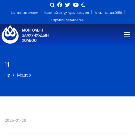
|
|
|
Шагналын систем
Үндэсний залуучуудын зөвлөл
Алсын хараа 2050
Стратеги төлөвлөгөө
11
Нүүр
Мэдээ
2025-01-29