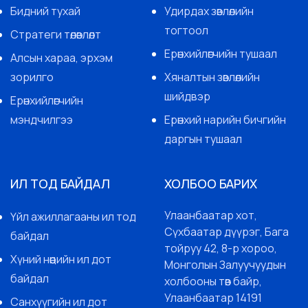
Бидний тухай
Удирдах зөвлөлийн
тогтоол
Стратеги төлөвлөлт
Ерөнхийлөгчийн тушаал
Алсын хараа, эрхэм
зорилго
Хяналтын зөвлөлийн
шийдвэр
Ерөнхийлөгчийн
мэндчилгээ
Ерөнхий нарийн бичгийн
даргын тушаал
ИЛ ТОД БАЙДАЛ
ХОЛБОО БАРИХ
Улаанбаатар хот,
Үйл ажиллагааны ил тод
Сүхбаатар дүүрэг, Бага
байдал
тойруу 42, 8-р хороо,
Хүний нөөцийн ил дот
Монголын Залуучуудын
байдал
холбооны төв байр,
Улаанбаатар 14191
Санхүүгийн ил дот