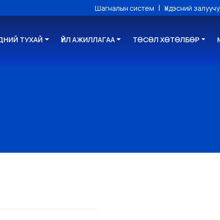
|
Шагналын систем
Үндэсний залууч
ДНИЙ ТУХАЙ
ҮЙЛ АЖИЛЛАГАА
ТӨСӨЛ ХӨТӨЛБӨР