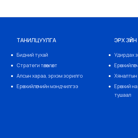
ТАНИЛЦУУЛГА
ЭРХ ЗҮЙН
Бидний тухай
Удирдах з
Стратеги төлөвлөлт
Ерөнхийлө
Алсын хараа, эрхэм зорилго
Хяналтын 
Ерөнхийлөгчийн мэндчилгээ
Ерөнхий н
тушаал