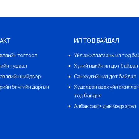
 АКТ
ИЛ ТОД БАЙДАЛ
өвлөлийн тогтоол
Үйл ажиллагааны ил тод ба
гчийн тушаал
Хүний нөөцийн ил дот байдал
зөвлөлийн шийдвэр
Санхүүгийн ил дот байдал
арийн бичгийн даргын
Худалдан авах үйл ажиллаг
тод байдал
Албан хаагчдын мэдээлэл