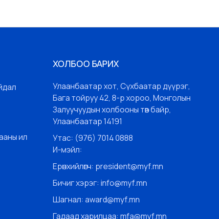
ХОЛБОО БАРИХ
Улаанбаатар хот, Сүхбаатар дүүрэг,
йдал
Бага тойруу 42, 8-р хороо, Монголын
Залуучуудын холбооны төв байр,
Улаанбаатар 14191
ааны ил
Утас: (976) 7014 0888
И-мэйл:
Ерөнхийлөгч: president@myf.mn
Бичиг хэрэг: info@myf.mn
Шагнал: award@myf.mn
Гадаад харилцаа: mfa@myf.mn