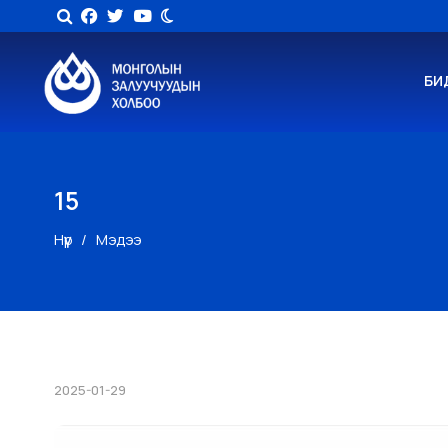
БИ
15
Нүүр
Мэдээ
2025-01-29