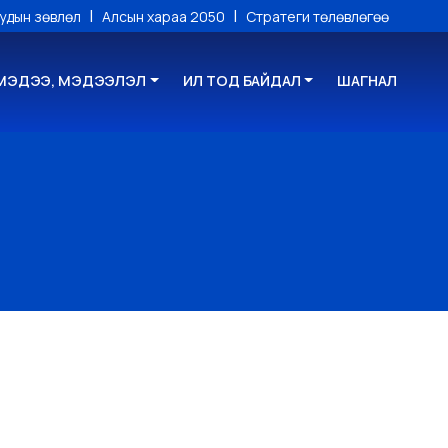
|
|
уудын зөвлөл
Алсын хараа 2050
Стратеги төлөвлөгөө
МЭДЭЭ, МЭДЭЭЛЭЛ
ИЛ ТОД БАЙДАЛ
ШАГНАЛ