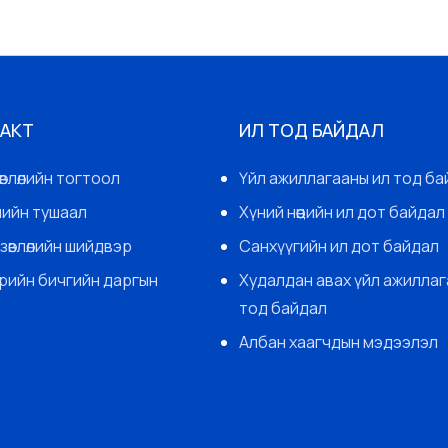
 АКТ
ИЛ ТОД БАЙДАЛ
өвлөлийн тогтоол
Үйл ажиллагааны ил тод ба
гчийн тушаал
Хүний нөөцийн ил дот байдал
зөвлөлийн шийдвэр
Санхүүгийн ил дот байдал
арийн бичгийн даргын
Худалдан авах үйл ажиллаг
тод байдал
Албан хаагчдын мэдээлэл