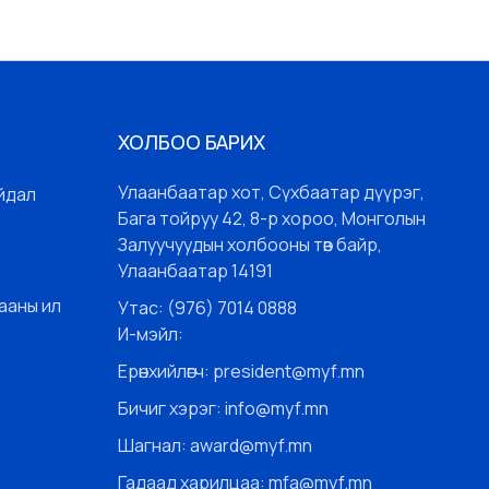
ХОЛБОО БАРИХ
Улаанбаатар хот, Сүхбаатар дүүрэг,
йдал
Бага тойруу 42, 8-р хороо, Монголын
Залуучуудын холбооны төв байр,
Улаанбаатар 14191
ааны ил
Утас: (976) 7014 0888
И-мэйл:
Ерөнхийлөгч: president@myf.mn
Бичиг хэрэг: info@myf.mn
Шагнал: award@myf.mn
Гадаад харилцаа: mfa@myf.mn