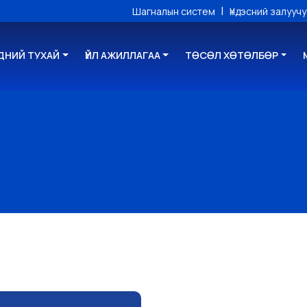
|
Шагналын систем
Үндэсний залууч
ДНИЙ ТУХАЙ
ҮЙЛ АЖИЛЛАГАА
ТӨСӨЛ ХӨТӨЛБӨР