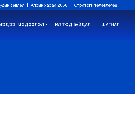
|
|
уудын зөвлөл
Алсын хараа 2050
Стратеги төлөвлөгөө
МЭДЭЭ, МЭДЭЭЛЭЛ
ИЛ ТОД БАЙДАЛ
ШАГНАЛ