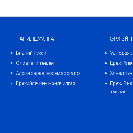
ТАНИЛЦУУЛГА
ЭРХ ЗҮЙН
Бидний тухай
Удирдах з
Стратеги төлөвлөлт
Ерөнхийлө
Алсын хараа, эрхэм зорилго
Хяналтын 
Ерөнхийлөгчийн мэндчилгээ
Ерөнхий н
тушаал