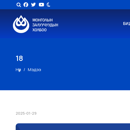
БИ
18
Нүүр
Мэдээ
2025-01-29