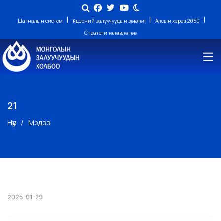
|
|
|
Шагналын систем
Үндэсний залуучуудын зөвлөл
Алсын хараа 2050
Стратеги төлөвлөгөө
21
Нүүр
Мэдээ
2025-01-29