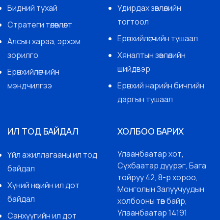
Бидний тухай
Удирдах зөвлөлийн
тогтоол
Стратеги төлөвлөлт
Ерөнхийлөгчийн тушаал
Алсын хараа, эрхэм
зорилго
Хяналтын зөвлөлийн
шийдвэр
Ерөнхийлөгчийн
мэндчилгээ
Ерөнхий нарийн бичгийн
даргын тушаал
ИЛ ТОД БАЙДАЛ
ХОЛБОО БАРИХ
Улаанбаатар хот,
Үйл ажиллагааны ил тод
Сүхбаатар дүүрэг, Бага
байдал
тойруу 42, 8-р хороо,
Хүний нөөцийн ил дот
Монголын Залуучуудын
байдал
холбооны төв байр,
Улаанбаатар 14191
Санхүүгийн ил дот