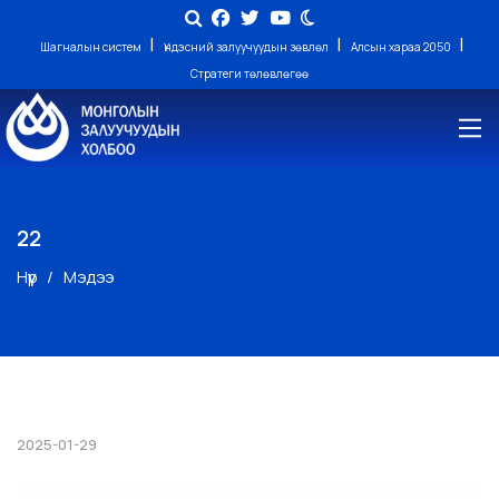
|
|
|
Шагналын систем
Үндэсний залуучуудын зөвлөл
Алсын хараа 2050
Стратеги төлөвлөгөө
22
Нүүр
Мэдээ
2025-01-29