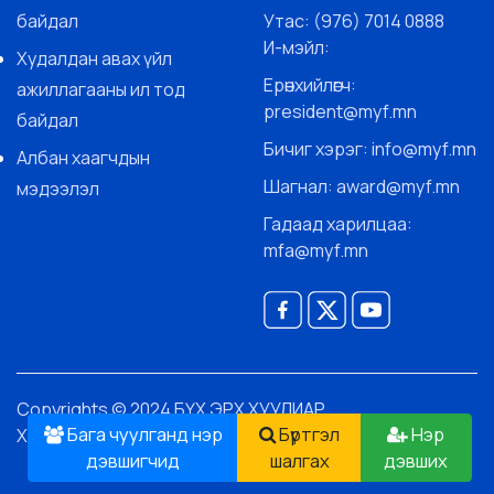
байдал
Утас: (976) 7014 0888
И-мэйл:
Худалдан авах үйл
Ерөнхийлөгч:
ажиллагааны ил тод
president@myf.mn
байдал
Бичиг хэрэг: info@myf.mn
Албан хаагчдын
Шагнал: award@myf.mn
мэдээлэл
Гадаад харилцаа:
mfa@myf.mn
Copyrights © 2024 БҮХ ЭРХ ХУУЛИАР
Бага чуулганд нэр
Бүртгэл
Нэр
ХАМГААЛАГДСАН.
дэвшигчид
шалгах
дэвших