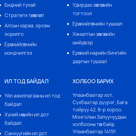
Бидний тухай
Удирдах зөвлөлийн
тогтоол
Стратеги төлөвлөлт
Ерөнхийлөгчийн тушаал
Алсын хараа, эрхэм
зорилго
Хяналтын зөвлөлийн
шийдвэр
Ерөнхийлөгчийн
мэндчилгээ
Ерөнхий нарийн бичгийн
даргын тушаал
ИЛ ТОД БАЙДАЛ
ХОЛБОО БАРИХ
Улаанбаатар хот,
Үйл ажиллагааны ил тод
Сүхбаатар дүүрэг, Бага
байдал
тойруу 42, 8-р хороо,
Хүний нөөцийн ил дот
Монголын Залуучуудын
байдал
холбооны төв байр,
Улаанбаатар 14191
Санхүүгийн ил дот