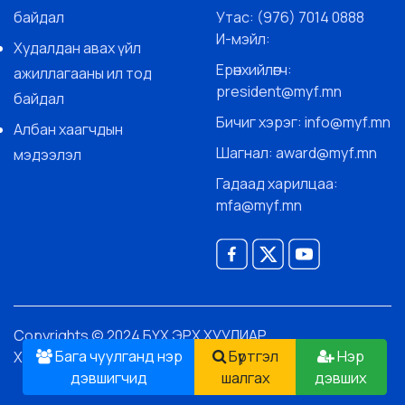
байдал
Утас: (976) 7014 0888
И-мэйл:
Худалдан авах үйл
Ерөнхийлөгч:
ажиллагааны ил тод
president@myf.mn
байдал
Бичиг хэрэг: info@myf.mn
Албан хаагчдын
Шагнал: award@myf.mn
мэдээлэл
Гадаад харилцаа:
mfa@myf.mn
Copyrights © 2024 БҮХ ЭРХ ХУУЛИАР
Бага чуулганд нэр
Бүртгэл
Нэр
ХАМГААЛАГДСАН.
дэвшигчид
шалгах
дэвших