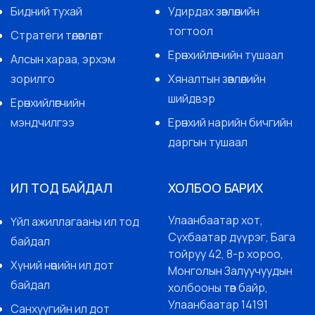
Бидний тухай
Удирдах зөвлөлийн
тогтоол
Стратеги төлөвлөлт
Ерөнхийлөгчийн тушаал
Алсын хараа, эрхэм
зорилго
Хяналтын зөвлөлийн
шийдвэр
Ерөнхийлөгчийн
мэндчилгээ
Ерөнхий нарийн бичгийн
даргын тушаал
ИЛ ТОД БАЙДАЛ
ХОЛБОО БАРИХ
Улаанбаатар хот,
Үйл ажиллагааны ил тод
Сүхбаатар дүүрэг, Бага
байдал
тойруу 42, 8-р хороо,
Хүний нөөцийн ил дот
Монголын Залуучуудын
байдал
холбооны төв байр,
Улаанбаатар 14191
Санхүүгийн ил дот