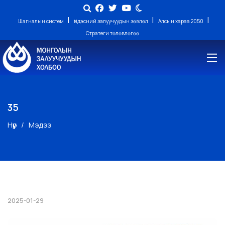
|
|
|
Шагналын систем
Үндэсний залуучуудын зөвлөл
Алсын хараа 2050
Стратеги төлөвлөгөө
35
Нүүр
Мэдээ
2025-01-29