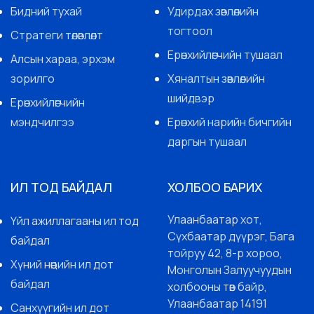
Бидний тухай
Удирдах зөвлөлийн
тогтоол
Стратеги төлөвлөлт
Ерөнхийлөгчийн тушаал
Алсын хараа, эрхэм
зорилго
Хяналтын зөвлөлийн
шийдвэр
Ерөнхийлөгчийн
мэндчилгээ
Ерөнхий нарийн бичгийн
даргын тушаал
ИЛ ТОД БАЙДАЛ
ХОЛБОО БАРИХ
Улаанбаатар хот,
Үйл ажиллагааны ил тод
Сүхбаатар дүүрэг, Бага
байдал
тойруу 42, 8-р хороо,
Хүний нөөцийн ил дот
Монголын Залуучуудын
байдал
холбооны төв байр,
Улаанбаатар 14191
Санхүүгийн ил дот