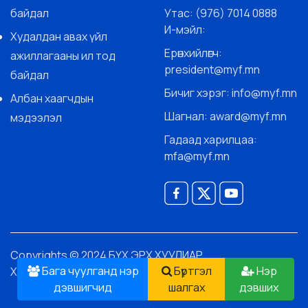
байдал
Утас: (976) 7014 0888
И-мэйл:
Худалдан авах үйл
Ерөнхийлөгч:
ажиллагааны ил тод
president@myf.mn
байдал
Бичиг хэрэг: info@myf.mn
Албан хаагчдын
Шагнал: award@myf.mn
мэдээлэл
Гадаад харилцаа:
mfa@myf.mn
Copyrights © 2024 БҮХ ЭРХ ХУУЛИАР
Бага чуулганд нэр
Бүртгэл
Нэр
ХАМГААЛАГДСАН.
дэвшигчид
шалгах
дэвших