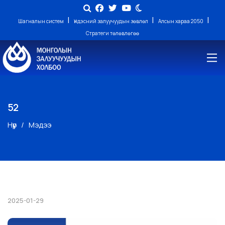
|
|
|
Шагналын систем
Үндэсний залуучуудын зөвлөл
Алсын хараа 2050
Стратеги төлөвлөгөө
52
Нүүр
Мэдээ
2025-01-29