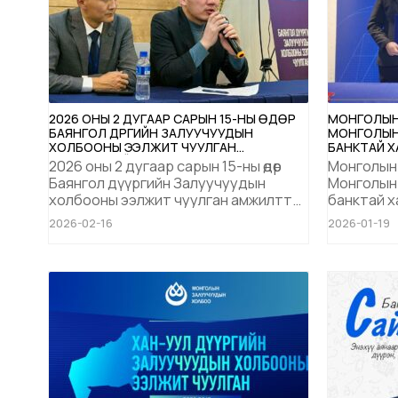
2026 ОНЫ 2 ДУГААР САРЫН 15-НЫ ӨДӨР
МОНГОЛЫН
БАЯНГОЛ ДҮҮРГИЙН ЗАЛУУЧУУДЫН
МОНГОЛЫН
ХОЛБООНЫ ЭЭЛЖИТ ЧУУЛГАН
БАНКТАЙ 
АМЖИЛТТАЙ БОЛЖ ӨНДӨРЛӨЛӨӨ.
ЗАЛУУЧУУД
2026 оны 2 дугаар сарын 15-ны өдөр
Монголын
НЭМЭГДҮҮЛ
Баянгол дүүргийн Залуучуудын
Монголын
CARD” ГАРГ
холбооны ээлжит чуулган амжилттай
банктай 
болж өндөрлөлөө. Тус чуулганыг Монголын
Залуучууд
2026-02-16
2026-01-19
Залуучуудын Холбооны Хяналтын
боловсрол
ерөнхий зөвлөлийн дарга Г.Түвшинбаяр
удирдан явуулж дүүргийн салбар
бүрийн төлөөлөл болсон залуучууд
оролцож, байгууллагынхаа удирдах
бүрэлдэхүүн...