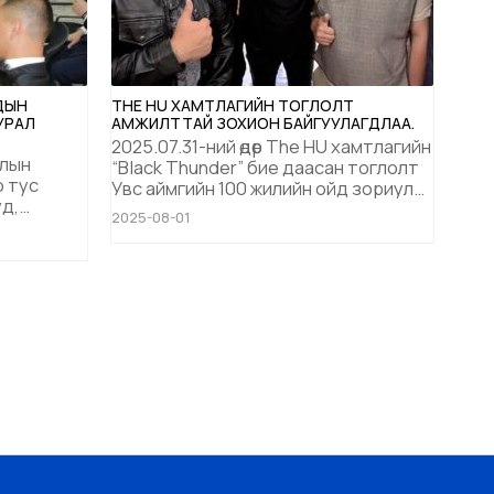
УДЫН
THE HU ХАМТЛАГИЙН ТОГЛОЛТ
УРАЛ
АМЖИЛТТАЙ ЗОХИОН БАЙГУУЛАГДЛАА.
2025.07.31-ний өдөр The HU хамтлагийн
олын
“Black Thunder” бие даасан тоглолт
 тус
Увс аймгийн 100 жилийн ойд зориулан
д,
амжилттай тоглосон билээ. Алс хол
2025-08-01
тэргүүн
баруун хязгаарт анх удаа болж
байгаа ч дэлхийн хэмжээний
ж,
фестивалуудтай дүйцэхүйц тайз
аны
хөгжим дугаралт зохион
ын үсэг
байгуулалттай байж чадлаа хэмээн
АНУ-ын менежмент компаниа...
, чиг ...