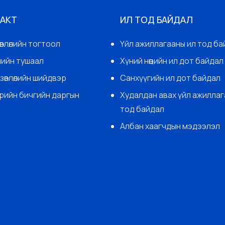
 АКТ
ИЛ ТОД БАЙДАЛ
өвлөлийн тогтоол
Үйл ажиллагааны ил тод ба
гчийн тушаал
Хүний нөөцийн ил дот байдал
зөвлөлийн шийдвэр
Санхүүгийн ил дот байдал
арийн бичгийн даргын
Худалдан авах үйл ажиллаг
тод байдал
Албан хаагчдын мэдээлэл