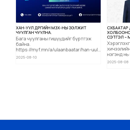
ХАН-УУЛ ДҮҮРГИЙН МЗХ-НЫ ЭЭЛЖИТ
СҮХБААТАР
ЧУУЛГАН ЧУУЛНА.
ХОЛБООНО
СЭТГЭЛ – 
Бага чуулганы гишүүдийг бүртгэж
АЯН ЗАРЛА
Хэрэглэхг
байна.
хичээлийн
https://myf.mn/a/ulaanbaatar/han-uul
нэгэнд нь 
...
2025-08-10
гэрэл нэмэц
2025-08-08
сэтгэл – 
үр”Хандив
бидэнтэй
99782293 