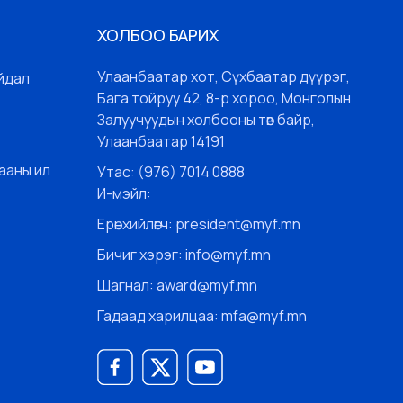
ХОЛБОО БАРИХ
Улаанбаатар хот, Сүхбаатар дүүрэг,
йдал
Бага тойруу 42, 8-р хороо, Монголын
Залуучуудын холбооны төв байр,
Улаанбаатар 14191
ааны ил
Утас: (976) 7014 0888
И-мэйл:
Ерөнхийлөгч: president@myf.mn
Бичиг хэрэг: info@myf.mn
Шагнал: award@myf.mn
Гадаад харилцаа: mfa@myf.mn