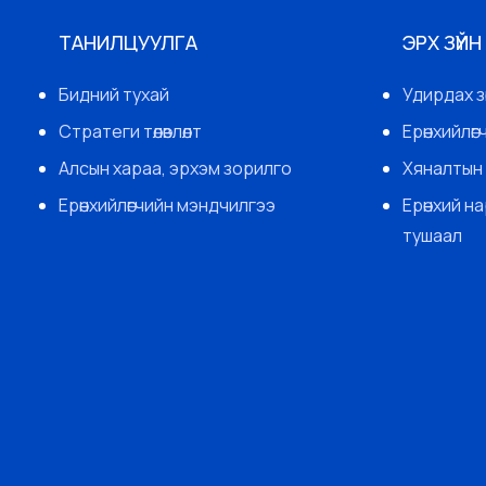
ТАНИЛЦУУЛГА
ЭРХ ЗҮЙН
Бидний тухай
Удирдах з
Стратеги төлөвлөлт
Ерөнхийлө
Алсын хараа, эрхэм зорилго
Хяналтын 
Ерөнхийлөгчийн мэндчилгээ
Ерөнхий н
тушаал