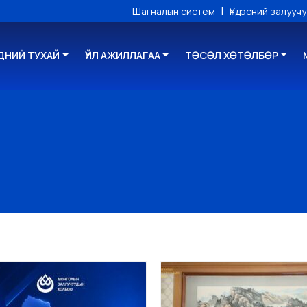
|
Шагналын систем
Үндэсний залууч
ДНИЙ ТУХАЙ
ҮЙЛ АЖИЛЛАГАА
ТӨСӨЛ ХӨТӨЛБӨР