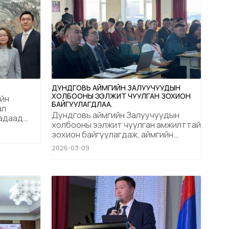
ДУНДГОВЬ АЙМГИЙН ЗАЛУУЧУУДЫН
ХОЛБООНЫ ЭЭЛЖИТ ЧУУЛГАН ЗОХИОН
ийн
БАЙГУУЛАГДЛАА.
ал
Дундговь аймгийн Залуучуудын
Гадаад
холбооны ээлжит чуулган амжилттай
зохион байгуулагдаж, аймгийн
Бүгд
хөгжилд залуусын оролцоог
ас Монгол
2026-03-09
нэмэгдүүлэх, бүтэц бүрэлдэхүүнийг
эн эрхт
шинэчлэх, залуусын дуу хоолойг
, Улс
бодлого шийдвэрт тусгах чухал
ан Динвэнь
асуудлуудыг хэлэлцэн
ион
шийдвэрлэлээ. Хуралдааныг МЗХ-ны
тэргүүн дэд ерөнхийлөгч Б.Дөл,
хяналтын ...