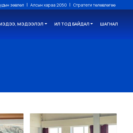
|
|
уудын зөвлөл
Алсын хараа 2050
Стратеги төлөвлөгөө
МЭДЭЭ, МЭДЭЭЛЭЛ
ИЛ ТОД БАЙДАЛ
ШАГНАЛ