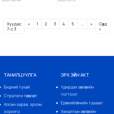
2025-06-04
2025-05-31
гарагийн 11.40-д ЗДТГ-ын
хуралдлаа. Чуулганд Сэлэнгэ
хурлын танхимд Сэлэнгэ
аймгийн Бага чуулганы 119
аймгийн залуучууд та бүхнийг
гишүүнээс 82 гишүүн буюу 68.9
идэвхитэй оролцохыг урьж
хувийн ирцтэйгээр хуралдсан
байна. БҮРТГҮҮЛЭХ: дарна уу. ...
бөгөөд чуулганд МЗХ-ны
Хуудас
«
1
2
3
4
5
...
»
Сүүлд
ерөнхийлөгч Б.Бэлгүтэй,
Удирдах зөвлөлийн НБД Б....
7-c 3
»
ТАНИЛЦУУЛГА
ЭРХ ЗҮЙН АКТ
Бидний тухай
Удирдах зөвлөлийн
тогтоол
Стратеги төлөвлөлт
Ерөнхийлөгчийн тушаал
Алсын хараа, эрхэм
зорилго
Хяналтын зөвлөлийн