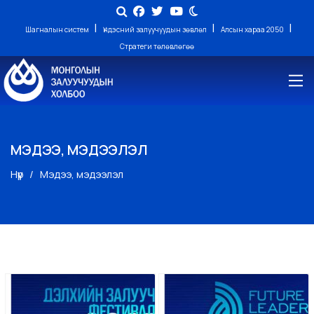
|
|
|
Шагналын систем
Үндэсний залуучуудын зөвлөл
Алсын хараа 2050
Стратеги төлөвлөгөө
МЭДЭЭ, МЭДЭЭЛЭЛ
Нүүр
Мэдээ, мэдээлэл