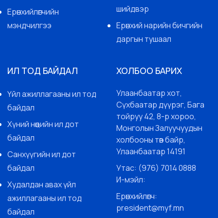
шийдвэр
Ерөнхийлөгчийн
мэндчилгээ
Ерөнхий нарийн бичгийн
даргын тушаал
ИЛ ТОД БАЙДАЛ
ХОЛБОО БАРИХ
Улаанбаатар хот,
Үйл ажиллагааны ил тод
Сүхбаатар дүүрэг, Бага
байдал
тойруу 42, 8-р хороо,
Хүний нөөцийн ил дот
Монголын Залуучуудын
байдал
холбооны төв байр,
Улаанбаатар 14191
Санхүүгийн ил дот
байдал
Утас: (976) 7014 0888
И-мэйл:
Худалдан авах үйл
Ерөнхийлөгч:
ажиллагааны ил тод
president@myf.mn
байдал