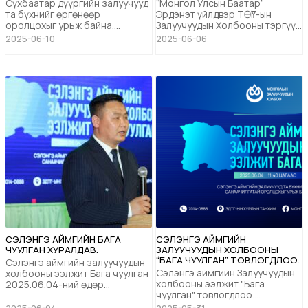
2025.06.16-НД ХУРАЛДАНА.
Сүхбаатар дүүргийн залуучууд
“Монгол Улсын Баатар”
та бүхнийг өргөнөөр
Эрдэнэт үйлдвэр ТӨҮГ-ын
оролцохыг урьж байна.
Залуучуудын Холбооны тэргүүн
Бүртгүүлэх :
Г.Чимэдлхам болон инженер
2025-06-10
2025-06-06
https://myf.mn/register ...
залуучуудын төлөөллийг МЗХ-
ны удирдлагууд хүлээн авч
уулзлаа. Ерөнхийлөгч
Б.Бэлгүтэй Монголын
Залуучуудын Холбооны
бодлого үйл ажиллагаа,
МЗХ-2030 стратеги
төлөвлөгөө, холбооны байрны
засвар тохижилтын ажлууд, ...
СЭЛЭНГЭ АЙМГИЙН БАГА
СЭЛЭНГЭ АЙМГИЙН
ЧУУЛГАН ХУРАЛДАВ.
ЗАЛУУЧУУДЫН ХОЛБООНЫ
“БАГА ЧУУЛГАН” ТОВЛОГДЛОО.
Сэлэнгэ аймгийн залуучуудын
Сэлэнгэ аймгийн Залуучуудын
холбооны ээлжит Бага чуулган
холбооны ээлжит "Бага
2025.06.04-ний өдөр
чуулган" товлогдлоо.
Сүхбаатар сумын Сэлэнгийн
2025.06.04-ний Лхагва
долгио чуулгад амжилттай