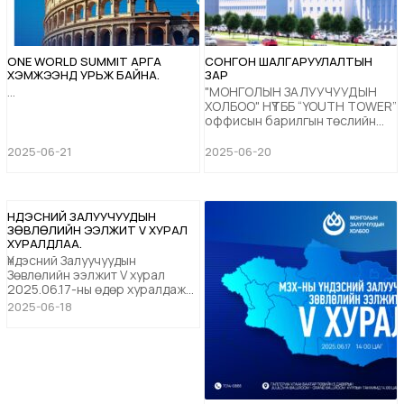
ONE WORLD SUMMIT АРГА
СОНГОН ШАЛГАРУУЛАЛТЫН
ХЭМЖЭЭНД УРЬЖ БАЙНА.
ЗАР
...
"МОНГОЛЫН ЗАЛУУЧУУДЫН
ХОЛБОО" НҮТББ “YOUTH TOWER”
оффисын барилгын төслийн
сонгон шалгаруулалтын урилга
Өсвөр үе, залуучуудад
2025-06-21
2025-06-20
зориулсан оффисын барилгыг
дараах байршил дээр
барилгажилтын төсөл
боловсруулж, барилга
ҮНДЭСНИЙ ЗАЛУУЧУУДЫН
угсралтын ажлыг гүйцэтгэх эрх
ЗӨВЛӨЛИЙН ЭЭЛЖИТ V ХУРАЛ
бүхий аж ахуй нэгж
ХУРАЛДЛАА.
байгууллагыг сонгон
Үндэсний Залуучуудын
шалгаруулалтад урьж байна....
Зөвлөлийн ээлжит V хурал
2025.06.17-ны өдөр хуралдаж
цаг үеийн чухал шийдвэрүүдийг
2025-06-18
гаргалаа. Энэ удаагийн
хурлаар “МЗХ-2030” Үйл
ажиллагааны Стратеги
төлөвлөгөө, Үндсэн дүрэмд
нэмэлт өөрчлөлт оруулах, ҮЗЗ,
УЗ, Хяналтын Ерөнхий